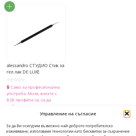
alessandro СТУДИО Стик за
гел лак DE LUXE
О
🔒 Само за професионална
ц
е
употреба. Моля, влезте с
н
е
B2B профила си, за да
н
о
добавите продукта в
с
0
количката.
Управление на съгласие
о
т
Share
5
За да Ви осигурим възможно най-доброто потребителско
изживяване, използваме технологии като бисквитки за съхранение