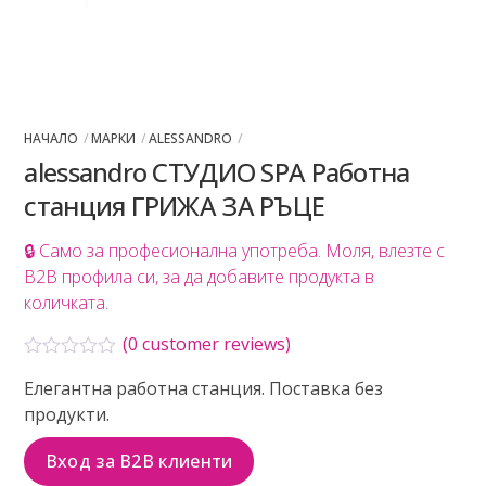
НАЧАЛО
МАРКИ
ALESSANDRO
alessandro СТУДИО SPA Работна
станция ГРИЖА ЗА РЪЦЕ
🔒 Само за професионална употреба. Моля, влезте с
B2B профила си, за да добавите продукта в
количката.
(
0
customer reviews)
О
Елегантна работна станция. Поставка без
ц
е
продукти.
н
е
н
Вход за B2B клиенти
о