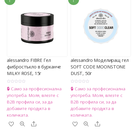
alessandro FIBRE Гел
alessandro Моделиращ гел
фибростъкло в бурканче
SOFT CODE MOONSTONE
MILKY ROSE, 15г
DUST, 50г
О
О
🔒 Само за професионална
🔒 Само за професионална
ц
ц
е
е
употреба. Моля, влезте с
употреба. Моля, влезте с
н
н
е
е
B2B профила си, за да
B2B профила си, за да
н
н
о
о
добавите продукта в
добавите продукта в
с
с
0
0
количката.
количката.
о
о
т
т
Share
Share
5
5