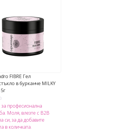
ndro FIBRE Гел
тъкло в бурканче MILKY
15г
о за професионална
ба. Моля, влезте с B2B
а си, за да добавите
та в количката.