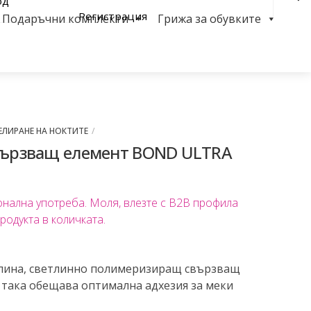
од
Регистрация
Подаръчни комплекти
Грижа за обувките
Sea
ЛИРАНЕ НА НОКТИТЕ
Свързващ елемент BOND ULTRA
онална употреба. Моля, влезте с B2B профила
продукта в количката.
лина, светлинно полимеризиращ свързващ
 така обещава оптимална адхезия за меки