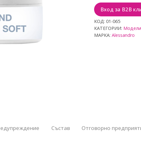
н
о
Вход за B2B кл
с
0
КОД:
01-065
о
КАТЕГОРИИ:
Модели
т
5
МАРКА:
Alessandro
едупреждение
Състав
Отговорно предприят