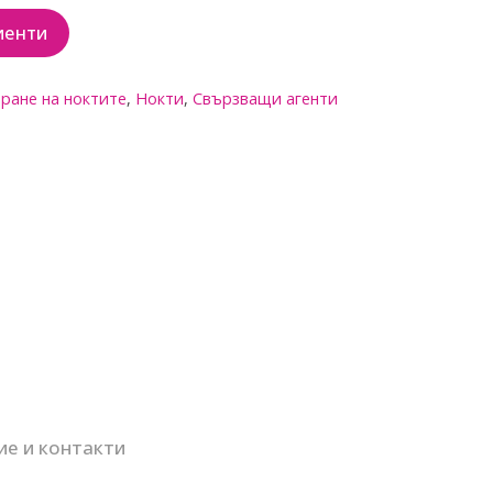
иенти
ране на ноктите
,
Нокти
,
Свързващи агенти
ие и контакти