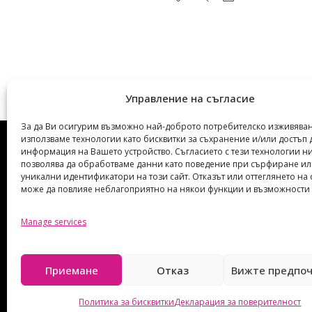
5
Управление на съгласие
За да Ви осигурим възможно най-доброто потребителско изживяван
използваме технологии като бисквитки за съхранение и/или достъп 
информация на Вашето устройство. Съгласието с тези технологии н
позволява да обработваме данни като поведение при сърфиране и
уникални идентификатори на този сайт. Отказът или оттеглянето на 
може да повлияе неблагоприятно на някои функции и възможности 
Manage services
Приемане
Отказ
Вижте предпо
Политика за бисквитки
Декларация за поверителност