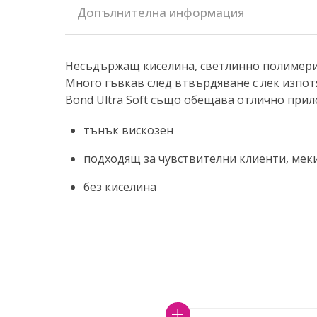
Допълнителна информация
Несъдържащ киселина, светлинно полимериз
Много гъвкав след втвърдяване с лек изпотя
Bond Ultra Soft също обещава отлично прил
тънък вискозен
подходящ за чувствителни клиенти, мек
без киселина