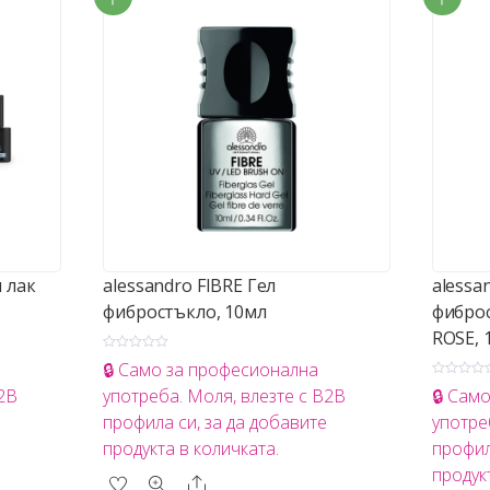
 лак
alessandro FIBRE Гел
alessa
фибростъкло, 10мл
фиброс
ROSE, 
О
🔒 Само за професионална
ц
е
О
B2B
употреба. Моля, влезте с B2B
🔒 Сам
н
ц
е
е
профила си, за да добавите
употре
н
н
о
е
продукта в количката.
профил
с
н
0
о
о
продук
с
Share
т
0