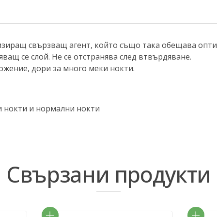
иращ свързващ агент, който също така обещава оптим
ващ се слой. Не се отстранява след втвърдяване.
ожение, дори за много меки нокти.
и нокти и нормални нокти
Свързани продукти