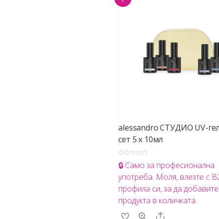
alessandro СТУДИО UV-гел
сет 5 х 10мл
О
🔒 Само за професионална
ц
е
употреба. Моля, влезте с 
н
е
профила си, за да добавите
н
о
продукта в количката.
с
0
о
Share
т