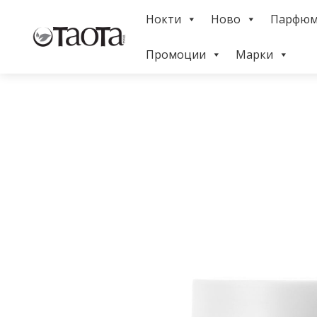
Skip
Нокти
Ново
Парфю
to
Menu
content
Промоции
Марки