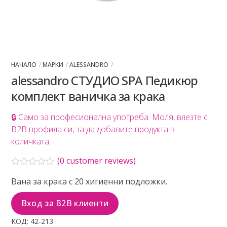
НАЧАЛО
МАРКИ
ALESSANDRO
alessandro СТУДИО SPA Педикюр
комплект ваничка за крака
🔒 Само за професионална употреба. Моля, влезте с
B2B профила си, за да добавите продукта в
количката.
(
0
customer reviews)
О
Вана за крака с 20 хигиенни подложки.
ц
е
н
Вход за B2B клиенти
е
н
КОД:
42-213
о