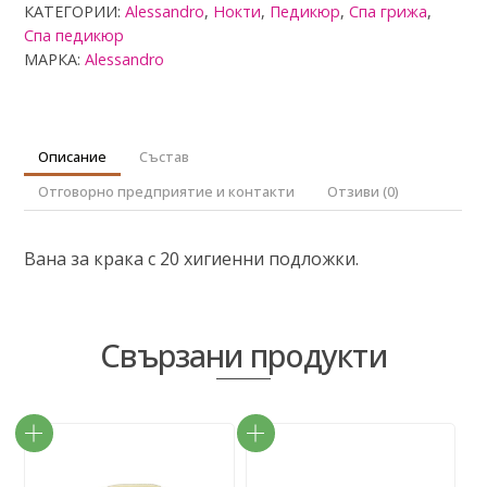
с
КАТЕГОРИИ:
Alessandro
,
Нокти
,
Педикюр
,
Спа грижа
,
0
Спа педикюр
о
МАРКА:
Alessandro
т
5
Описание
Състав
Отговорно предприятие и контакти
Отзиви (0)
Вана за крака с 20 хигиенни подложки.
Свързани продукти