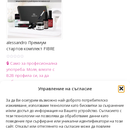
alessandro Премиум
стартов комплект FIBRE
О
🔒 Само за професионална
ц
е
употреба. Моля, влезте с
н
е
B2B профила си, за да
н
о
добавите продукта в
с
0
количката.
Управление на съгласие
о
т
Share
5
За да Ви осигурим възможно най-доброто потребителско
изживяване, използваме технологии като бисквитки за съхранение
и/или достъп до информация на Вашето устройство. Съгласието с
тези технологии ни позволява да обработваме данни като
поведение при сърфиране или уникални идентификатори на този
сайт. Отказът или оттеглянето на съгласие може да повлияе