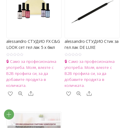
alessandro СТУДИО FX C&G
alessandro СТУДИО Стик за
LOOK сет гел лак 5 x 6мл
гел лак DE LUXE
О
О
🔒 Само за професионална
🔒 Само за професионална
ц
ц
е
е
употреба. Моля, влезте с
употреба. Моля, влезте с
н
н
е
е
B2B профила си, за да
B2B профила си, за да
н
н
о
о
добавите продукта в
добавите продукта в
с
с
0
0
количката.
количката.
о
о
т
т
Share
Share
5
5