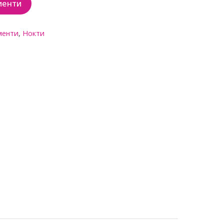
иенти
менти
,
Нокти