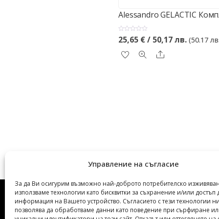
Alessandro GELACTIC Ком
О
25,65
€
/ 50,17 лв.
(50.17 лв
ц
е
н
Share
е
н
о
с
0
о
т
5
Управление на съгласие
За да Ви осигурим възможно най-доброто потребителско изживяван
използваме технологии като бисквитки за съхранение и/или достъп 
информация на Вашето устройство. Съгласието с тези технологии н
позволява да обработваме данни като поведение при сърфиране и
уникални идентификатори на този сайт. Отказът или оттеглянето на 