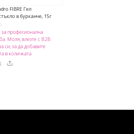
ndro FIBRE Гел
тъкло в бурканче, 15г
о за професионална
ба. Моля, влезте с B2B
а си, за да добавите
та в количката.
Share