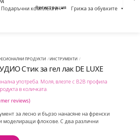
од
Регистрация
Подаръчни комплекти
Грижа за обувките
Sea
ФЕСИОНАЛНИ ПРОДУКТИ
ИНСТРУМЕНТИ
ТУДИО Стик за гел лак DE LUXE
онална употреба. Моля, влезте с B2B профила
продукта в количката.
mer reviews)
мент за лесно и бързо нанасяне на френски
и моделиращи флокове. С два различни