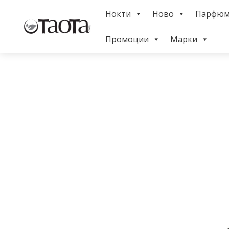
Skip
Нокти
Ново
Парфю
to
Menu
content
Промоции
Марки