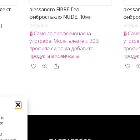
плект
alessandro FIBRE Гел
alessa
фибростъкло NUDE, 10мл
фиброс
.)
О
О
🔒 Само за професионална
🔒 Сам
ц
ц
е
е
употреба. Моля, влезте с B2B
употре
н
н
е
е
профила си, за да добавите
профил
н
н
о
о
продукта в количката.
продук
с
с
0
0
о
о
Share
т
т
5
5
е,
до
и
ли
съгласие