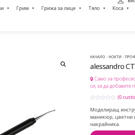
Вх
ми
Грим
Грижа за лице
Тяло
Коса
НАЧАЛО
НОКТИ
ПРО
alessandro С
🔒 Само за професи
си, за да добавите 
(
0
custo
О
Моделиращ инстру
ц
е
маникюр, цветни 
н
накрайника.
е
н
о