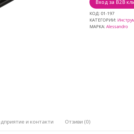
Вход за B2B кл
с
0
о
КОД:
01-197
т
КАТЕГОРИИ:
Инстру
5
МАРКА:
Alessandro
дприятие и контакти
Отзиви (0)