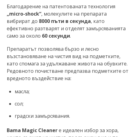
Благодарение на патентованата технология
„micro-shock“
, молекулите на препарата
вибрират до
8000 пъти в секунда
, като
ефективно разтварят и отделят замърсяванията
само за около
60 секунди
.
Препаратът позволява бързо и лесно
възстановяване на чистия вид на подметките,
като спомага за удължаване живота на обувките.
Редовното почистване предпазва подметките от
вредното въздействие на:
масла;
сол;
градски замърсявания.
Bama Magic Cleaner
е идеален избор за хора,