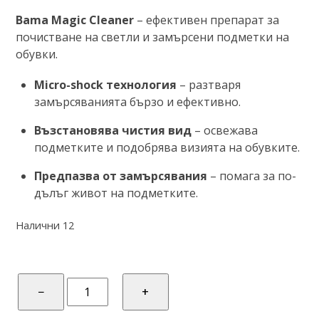
О
Bama Magic Cleaner
– ефективен препарат за
ц
е
почистване на светли и замърсени подметки на
н
обувки.
е
н
о
Micro-shock технология
– разтваря
с
0
замърсяванията бързо и ефективно.
о
т
Възстановява чистия вид
– освежава
5
подметките и подобрява визията на обувките.
Предпазва от замърсявания
– помага за по-
дълъг живот на подметките.
Налични 12
количество
−
+
за
BAMA