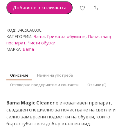
Почистващо
Добавяне в количката
Share
средство
Magic
Cleaner
КОД:
34C50A000C
100
КАТЕГОРИИ:
Bama
,
Грижа за обувките
,
Почистващ
мл
препарат
,
Чисти обувки
МАРКА:
Bama
Описание
Начин на употреба
Отговорно предприятие и контакти
Отзиви (0)
Bama Magic Cleaner
е иновативен препарат,
създаден специално за почистване на светли и
силно замърсени подметки на обувки, които
бързо губят своя добър външен вид.