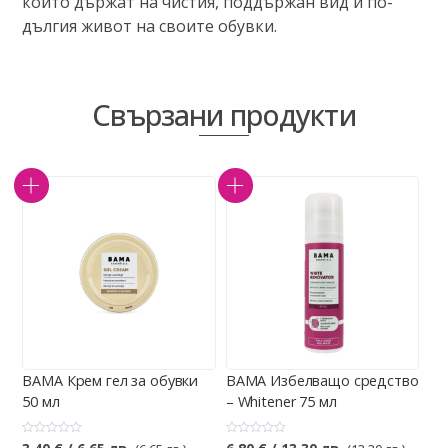
които държат на чистия, поддържан вид и по-
дългия живот на своите обувки.
Свързани продукти
BAMA Крем гел за обувки
BAMA Избелващо средство
50 мл
– Whitener 75 мл
О
О