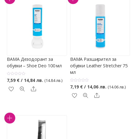
BAMA Дезодорант за
BAMA Разширител за
обувки – Shoe Deo 100 мл
обувки Leather Stretcher 75
мл
О
7,59
€
/ 14,84 лв.
(14.84 лв.)
ц
О
е
7,19
€
/ 14,06 лв.
(14.06 лв.)
Share
ц
н
е
е
Share
н
н
е
о
н
с
о
0
с
о
0
т
о
5
т
5