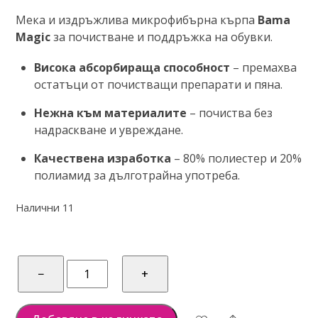
О
Мека и издръжлива микрофибърна кърпа
Bama
ц
е
Magic
за почистване и поддръжка на обувки.
н
е
н
Висока абсорбираща способност
– премахва
о
остатъци от почистващи препарати и пяна.
с
0
о
Нежна към материалите
– почиства без
т
надраскване и увреждане.
5
Качествена изработка
– 80% полиестер и 20%
полиамид за дълготрайна употреба.
Налични 11
количество
−
+
за
BAMA
Magic