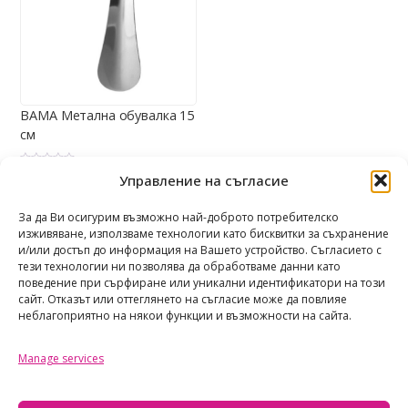
BAMA Метална обувалка 15
см
О
5,00
€
/ 9,78 лв.
(9.78 лв.)
Управление на съгласие
ц
е
Share
н
е
За да Ви осигурим възможно най-доброто потребителско
н
изживяване, използваме технологии като бисквитки за съхранение
о
с
и/или достъп до информация на Вашето устройство. Съгласието с
0
о
тези технологии ни позволява да обработваме данни като
т
поведение при сърфиране или уникални идентификатори на този
5
сайт. Отказът или оттеглянето на съгласие може да повлияе
неблагоприятно на някои функции и възможности на сайта.
Manage services
TAOTASTORE