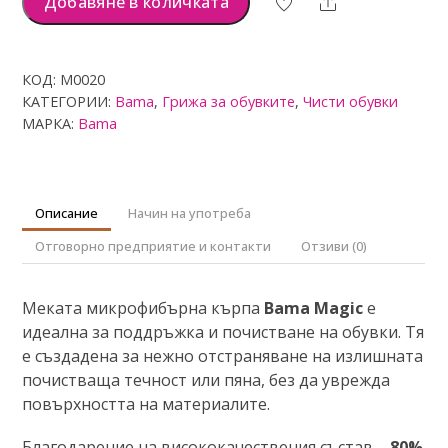
Добавяне в количката
Share
микрофибърна
кърпа
-
КОД:
M0020
бяла
КАТЕГОРИИ:
Bama
,
Грижа за обувките
,
Чисти обувки
МАРКА:
Bama
Описание
Начин на употреба
Отговорно предприятие и контакти
Отзиви (0)
Меката микрофибърна кърпа
Bama Magic
е
идеална за поддръжка и почистване на обувки. Тя
е създадена за нежно отстраняване на излишната
почистваща течност или пяна, без да уврежда
повърхността на материалите.
Благодарение на висококачествения състав –
80%