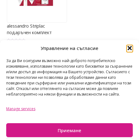
alessandro Striplac
подаръчен комплект
О
12,00
€
/ 23,47 лв.
(23.47 лв.)
Управление на съгласие
ц
е
Share
н
е
За да Ви осигурим възможно най-доброто потребителско
н
изживяване, използваме технологии като бисквитки за съхранение
о
с
и/или достъп до информация на Вашето устройство. Съгласието с
0
о
тези технологии ни позволява да обработваме данни като
т
поведение при сърфиране или уникални идентификатори на този
5
сайт. Отказът или оттеглянето на съгласие може да повлияе
неблагоприятно на някои функции и възможности на сайта.
Manage services
TAOTASTORE
Политика за поверителност
Приемане
Общи условия