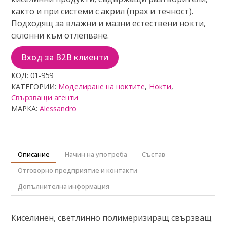
с
както и при системи с акрил (прах и течност).
0
о
Подходящ за влажни и мазни естествени нокти,
т
склонни към отлепване.
5
Вход за B2B клиенти
КОД:
01-959
КАТЕГОРИИ:
Моделиране на ноктите
,
Нокти
,
Свързващи агенти
МАРКА:
Alessandro
Описание
Начин на употреба
Състав
Отговорно предприятие и контакти
Допълнителна информация
Киселинен, светлинно полимеризиращ свързващ