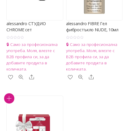
alessandro СТУДИО
alessandro FIBRE Гел
CHROME сет
фибростъкло NUDE, 10мл
О
О
🔒 Само за професионална
🔒 Само за професионална
ц
ц
е
е
употреба. Моля, влезте с
употреба. Моля, влезте с
н
н
е
е
B2B профила си, за да
B2B профила си, за да
н
н
о
о
добавите продукта в
добавите продукта в
с
с
0
0
количката.
количката.
о
о
т
т
Share
Share
5
5