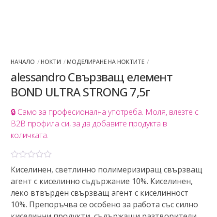
НАЧАЛО
НОКТИ
МОДЕЛИРАНЕ НА НОКТИТЕ
alessandro Свързващ елемент
BOND ULTRA STRONG 7,5г
🔒 Само за професионална употреба. Моля, влезте с
B2B профила си, за да добавите продукта в
количката.
О
Киселинен, светлинно полимеризиращ свързващ
ц
агент с киселинно съдържание 10%. Киселинен,
е
н
леко втвърден свързващ агент с киселинност
е
10%. Препоръчва се особено за работа със силно
н
о
киселинни продукти, съдържащи разтворители,