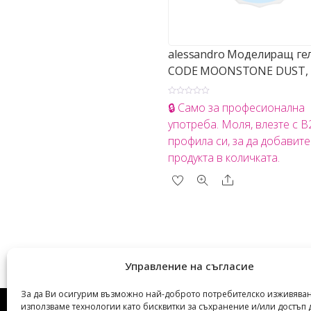
alessandro Моделиращ ге
CODE MOONSTONE DUST, 
О
🔒 Само за професионална
ц
е
употреба. Моля, влезте с 
н
е
профила си, за да добавите
н
о
продукта в количката.
с
0
о
Share
т
5
Управление на съгласие
За да Ви осигурим възможно най-доброто потребителско изживяван
използваме технологии като бисквитки за съхранение и/или достъп 