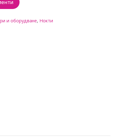
иенти
ари и оборудване
,
Нокти