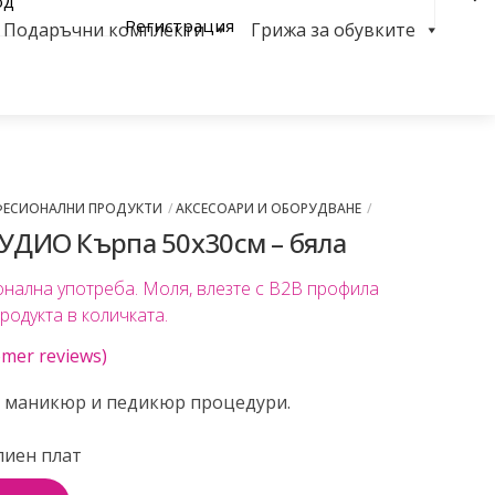
од
Регистрация
Подаръчни комплекти
Грижа за обувките
Sea
ФЕСИОНАЛНИ ПРОДУКТИ
АКСЕСОАРИ И ОБОРУДВАНЕ
ТУДИО Кърпа 50х30см – бяла
онална употреба. Моля, влезте с B2B профила
продукта в количката.
mer reviews)
а маникюр и педикюр процедури.
лиен плат