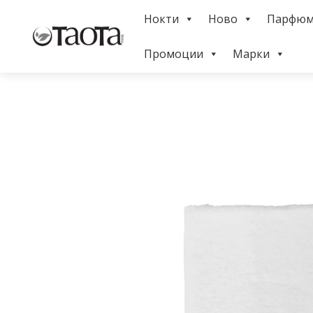
Skip
Нокти
Ново
Парфю
to
Menu
content
Промоции
Марки