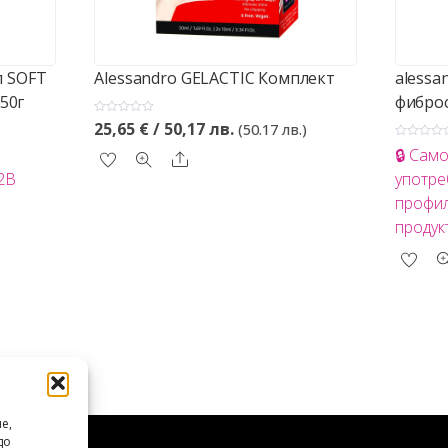
л SOFT
Alessandro GELACTIC Комплект
alessa
50г
фиброс
О
25,65
€
/ 50,17 лв.
(50.17 лв.)
ц
е
О
🔒 Сам
н
Share
ц
е
е
B2B
употре
н
н
о
е
профил
с
н
0
о
о
продук
с
т
0
5
о
т
5
е,
до