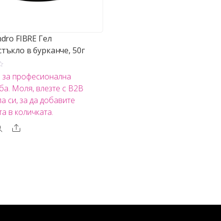
ndro FIBRE Гел
тъкло в бурканче, 50г
о за професионална
ба. Моля, влезте с B2B
а си, за да добавите
та в количката.
Share