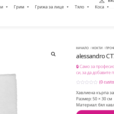
Вх
ми
Грим
Грижа за лице
Тяло
Коса
НАЧАЛО
НОКТИ
ПРО
alessandro С
🔒 Само за професи
си, за да добавите 
(
0
custo
О
Хавлиена кърпа з
ц
е
Размер: 50 × 30 см
н
Материал: бял хав
е
н
о