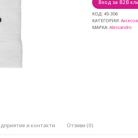
Вход за B2B кл
с
0
о
КОД:
45-306
т
КАТЕГОРИИ:
Аксесо
5
МАРКА:
Alessandro
дприятие и контакти
Отзиви (0)