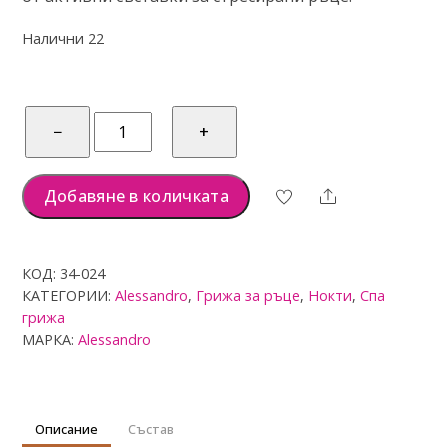
н
о
Налични 22
с
0
о
т
5
количество
−
+
за
alessandro
SPA
Добавяне в количката
Share
Мус
за
ръце
КОД:
34-024
GENTLE
КАТЕГОРИИ:
Alessandro
,
Грижа за ръце
,
Нокти
,
Спа
TOUCH,
грижа
75мл
МАРКА:
Alessandro
Описание
Състав