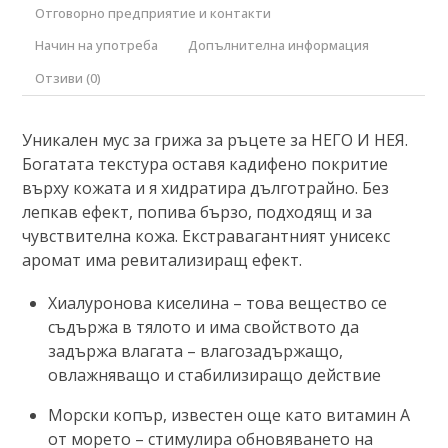
Отговорно предприятие и контакти
Начин на употреба
Допълнителна информация
Отзиви (0)
Уникален мус за грижа за ръцете за НЕГО И НЕЯ.
Богатата текстура оставя кадифено покритие
върху кожата и я хидратира дълготрайно. Без
лепкав ефект, попива бързо, подходящ и за
чувствителна кожа. Екстравагантният унисекс
аромат има ревитализиращ ефект.
Хиалуронова киселина – това вещество се
съдържа в тялото и има свойството да
задържа влагата – влагозадържащо,
овлажняващо и стабилизиращо действие
Морски копър, известен още като витамин А
от морето – стимулира обновяването на