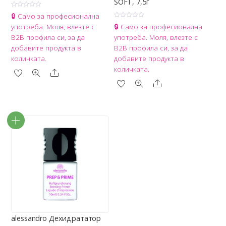
SOFT, 7,5г
О
🔒 Само за професионална
ц
О
е
употреба. Моля, влезте с
🔒 Само за професионална
ц
н
е
е
B2B профила си, за да
употреба. Моля, влезте с
н
н
е
о
добавите продукта в
B2B профила си, за да
н
с
о
0
количката.
добавите продукта в
с
о
0
количката.
т
Share
о
5
т
Share
5
alessandro Дехидрататор