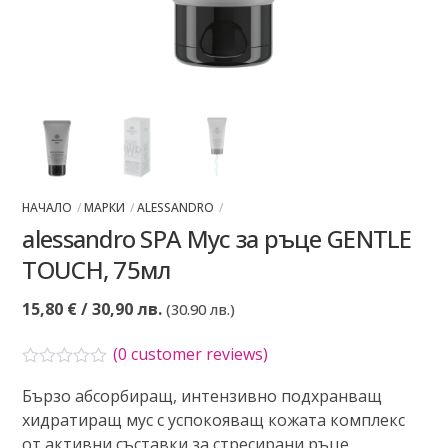
НАЧАЛО
МАРКИ
ALESSANDRO
alessandro SPA Мус за ръце GENTLE
TOUCH, 75мл
15,80
€
/ 30,90 лв.
(30.90 лв.)
(
0
customer reviews)
О
Бързо абсорбиращ, интензивно подхранващ
ц
е
хидратиращ мус с успокояващ кожата комплекс
н
от активни съставки за стресирани ръце.
е