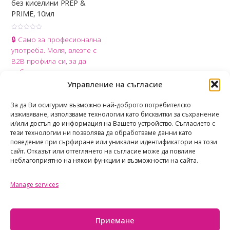
без киселини PREP &
PRIME, 10мл
О
🔒 Само за професионална
ц
е
употреба. Моля, влезте с
н
е
B2B профила си, за да
н
о
добавите продукта в
с
0
количката.
Управление на съгласие
о
т
Share
5
За да Ви осигурим възможно най-доброто потребителско
изживяване, използваме технологии като бисквитки за съхранение
и/или достъп до информация на Вашето устройство. Съгласието с
тези технологии ни позволява да обработваме данни като
поведение при сърфиране или уникални идентификатори на този
сайт. Отказът или оттеглянето на съгласие може да повлияе
неблагоприятно на някои функции и възможности на сайта.
Manage services
TAOTASTORE
Политика за поверителност
Приемане
Общи условия