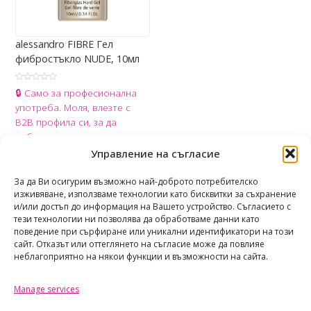
alessandro FIBRE Гел
фибростъкло NUDE, 10мл
О
🔒 Само за професионална
ц
е
употреба. Моля, влезте с
н
е
B2B профила си, за да
н
о
добавите продукта в
с
0
количката.
Управление на съгласие
о
т
Share
5
За да Ви осигурим възможно най-доброто потребителско
изживяване, използваме технологии като бисквитки за съхранение
и/или достъп до информация на Вашето устройство. Съгласието с
тези технологии ни позволява да обработваме данни като
поведение при сърфиране или уникални идентификатори на този
сайт. Отказът или оттеглянето на съгласие може да повлияе
неблагоприятно на някои функции и възможности на сайта.
Manage services
TAOTASTORE