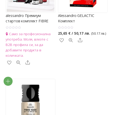
alessandro Премиум
Alessandro GELACTIC
стартов комплект FIBRE
Комплект
О
О
25,65
€
/ 50,17 лв.
🔒 Само за професионална
(50.17 лв.)
ц
ц
е
е
употреба. Моля, влезте с
Share
н
н
е
е
B2B профила си, за да
н
н
о
о
добавите продукта в
с
с
0
0
количката.
о
о
т
т
Share
5
5