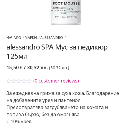
НАЧАЛО
МАРКИ
ALESSANDRO
alessandro SPA Мус за педикюр
125мл
15,50
€
/ 30,32 лв.
(30.32 лв.)
(
0
customer reviews)
О
За ежедневна грижа за суха кожа. Благодарение
ц
е
на добавените урея и пантенол.
н
Предотвратява загрубяването на кожата и
е
н
попива бързо, без да омазнява.
о
С 10% урея.
с
0
о