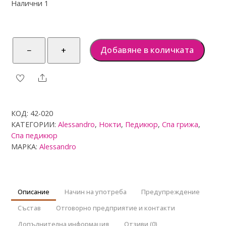
Налични 1
т
5
количество
Добавяне в количката
−
+
за
alessandro
Share
SPA
Мус
за
КОД:
42-020
педикюр
КАТЕГОРИИ:
Alessandro
,
Нокти
,
Педикюр
,
Спа грижа
,
125мл
Спа педикюр
МАРКА:
Alessandro
Описание
Начин на употреба
Предупреждение
Състав
Отговорно предприятие и контакти
Допълнителна информация
Отзиви (0)