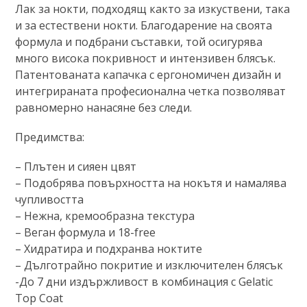
Лак за нокти, подходящ както за изкуствени, така
и за естествени нокти. Благодарение на своята
формула и подбрани съставки, той осигурява
много висока покривност и интензивен блясък.
Патентованата капачка с ергономичен дизайн и
интегрираната професионална четка позволяват
равномерно нанасяне без следи.
Предимства:
– Плътен и сияен цвят
– Подобрява повърхността на нокътя и намалява
чупливостта
– Нежна, кремообразна текстура
– Веган формула и 18-free
– Хидратира и подхранва ноктите
– Дълготрайно покритие и изключителен блясък
-До 7 дни издържливост в комбинация с Gelatic
Top Coat