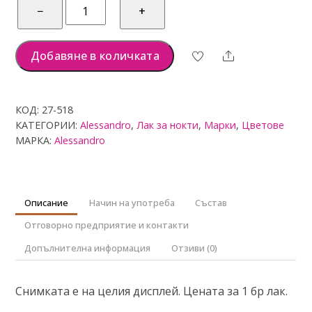
количество
−
+
за
alessandro
Лак
Добавяне в количката
Share
518
SOFT
PLUM,
КОД:
27-518
5мл
КАТЕГОРИИ:
Alessandro
,
Лак за нокти
,
Марки
,
Цветове
МАРКА:
Alessandro
Описание
Начин на употреба
Състав
Отговорно предприятие и контакти
Допълнителна информация
Отзиви (0)
Снимката е на целия дисплей. Цената за 1 бр лак.