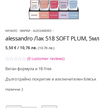
НАЧАЛО
МАРКИ
ALESSANDRO
alessandro Лак 518 SOFT PLUM, 5мл
5,50
€
/ 10,76 лв.
(10.76 лв.)
(
0
customer reviews)
О
Веган формула и 18-free
ц
е
н
Дълготрайно покритие и изключителен блясък
е
н
о
Налични 2
с
0
о
т
5