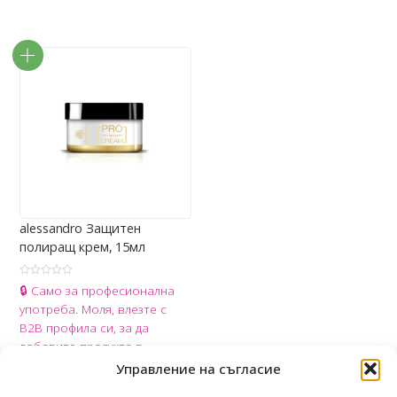
е
е
н
н
о
о
с
с
0
0
о
о
т
т
5
5
alessandro Защитен
полиращ крем, 15мл
О
🔒 Само за професионална
ц
е
употреба. Моля, влезте с
н
е
B2B профила си, за да
н
о
добавите продукта в
с
0
количката.
Управление на съгласие
о
т
Share
5