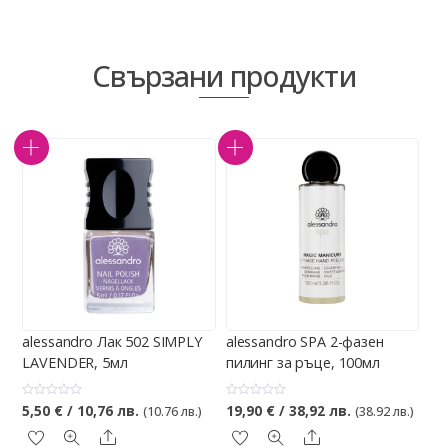
Свързани продукти
alessandro Лак 502 SIMPLY
alessandro SPA 2-фазен
LAVENDER, 5мл
пилинг за ръце, 100мл
О
О
5,50
€
/ 10,76 лв.
19,90
€
/ 38,92 лв.
(10.76 лв.)
(38.92 лв.)
ц
ц
е
е
Share
Share
н
н