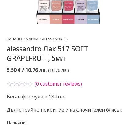
НАЧАЛО
МАРКИ
ALESSANDRO
alessandro Лак 517 SOFT
GRAPEFRUIT, 5мл
5,50
€
/ 10,76 лв.
(10.76 лв.)
(
0
customer reviews)
О
Веган формула и 18-free
ц
е
н
Дълготрайно покритие и изключителен блясък
е
н
о
Налични 1
с
0
о