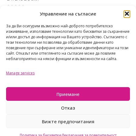
О
5,50
€
/ 10,76 лв.
Управление на съгласие
(10.76 лв.)
ц
е
Share
н
е
За да Ви осигурим възможно най-доброто потребителско
н
изживяване, използваме технологии като бисквитки за съхранение
о
с
и/или достъп до информация на Вашето устройство. Съгласието с
0
о
тези технологии ни позволява да обработваме данни като
т
поведение при сърфиране или уникални идентификатори на този
5
сайт. Отказът или оттеглянето на съгласие може да повлияе
неблагоприятно на някои функции и възможности на сайта.
Manage services
TAOTASTORE
Политика за поверителност
Приемане
Общи условия
Политика за бисквитките
Отказ
Вижте предпочитания
© taotastore 2026
Всички права запазени
Политика за бисквитки
Декларация за поверителност