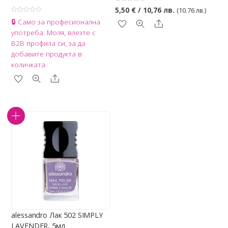
О
5,50
€
/ 10,76 лв.
(10.76 лв.)
ц
О
е
🔒 Само за професионална
Share
ц
н
е
е
употреба. Моля, влезте с
н
н
е
о
B2B профила си, за да
н
с
о
0
добавите продукта в
с
о
0
количката.
т
о
5
т
Share
5
alessandro Лак 502 SIMPLY
LAVENDER, 5мл