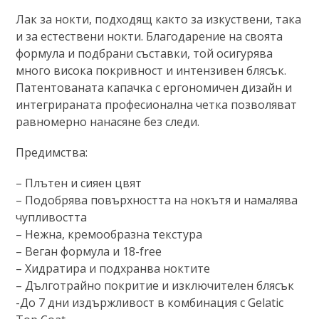
Лак за нокти, подходящ както за изкуствени, така
и за естествени нокти. Благодарение на своята
формула и подбрани съставки, той осигурява
много висока покривност и интензивен блясък.
Патентованата капачка с ергономичен дизайн и
интегрираната професионална четка позволяват
равномерно нанасяне без следи.
Предимства:
– Плътен и сияен цвят
– Подобрява повърхността на нокътя и намалява
чупливостта
– Нежна, кремообразна текстура
– Веган формула и 18-free
– Хидратира и подхранва ноктите
– Дълготрайно покритие и изключителен блясък
-До 7 дни издържливост в комбинация с Gelatic