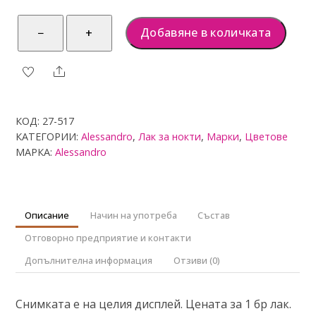
т
5
количество
Добавяне в количката
−
+
за
alessandro
Share
Лак
517
SOFT
КОД:
27-517
GRAPEFRUIT,
КАТЕГОРИИ:
Alessandro
,
Лак за нокти
,
Марки
,
Цветове
5мл
МАРКА:
Alessandro
Описание
Начин на употреба
Състав
Отговорно предприятие и контакти
Допълнителна информация
Отзиви (0)
Снимката е на целия дисплей. Цената за 1 бр лак.