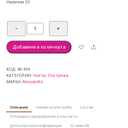
Налични 33
т
5
количество
−
+
за
alessandro
Cozy
Добавяне в количката
Share
Vanilla
масло
за
КОД:
46-304
нокти
КАТЕГОРИИ:
Нокти
,
Спа грижа
и
МАРКА:
Alessandro
кожички
15мл
Описание
Начин на употреба
Състав
Отговорно предприятие и контакти
Допълнителна информация
Отзиви (0)