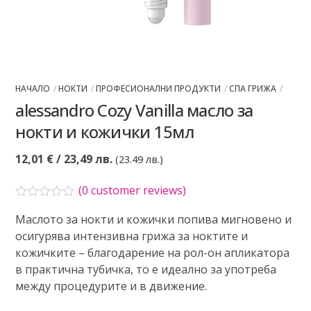
НАЧАЛО
НОКТИ
ПРОФЕСИОНАЛНИ ПРОДУКТИ
СПА ГРИЖА
alessandro Cozy Vanilla масло за
нокти и кожички 15мл
12,01
€
/ 23,49 лв.
(23.49 лв.)
(
0
customer reviews)
О
Маслото за нокти и кожички попива мигновено и
ц
е
осигурява интензивна грижа за ноктите и
н
кожичките – благодарение на рол-он апликатора
е
н
в практична тубичка, то е идеално за употреба
о
между процедурите и в движение.
с
0
о