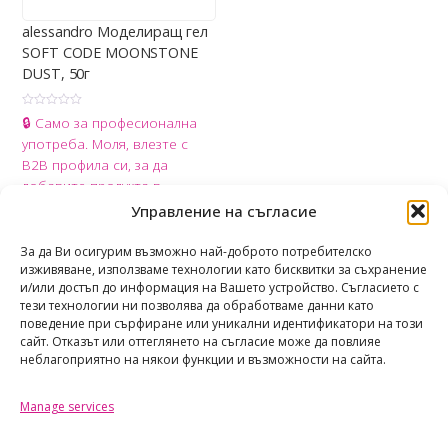
alessandro Моделиращ гел
SOFT CODE MOONSTONE
DUST, 50г
О
🔒 Само за професионална
ц
е
употреба. Моля, влезте с
н
е
B2B профила си, за да
н
о
добавите продукта в
с
0
количката.
Управление на съгласие
о
т
Share
5
За да Ви осигурим възможно най-доброто потребителско
изживяване, използваме технологии като бисквитки за съхранение
и/или достъп до информация на Вашето устройство. Съгласието с
тези технологии ни позволява да обработваме данни като
поведение при сърфиране или уникални идентификатори на този
сайт. Отказът или оттеглянето на съгласие може да повлияе
неблагоприятно на някои функции и възможности на сайта.
Manage services
TAOTASTORE