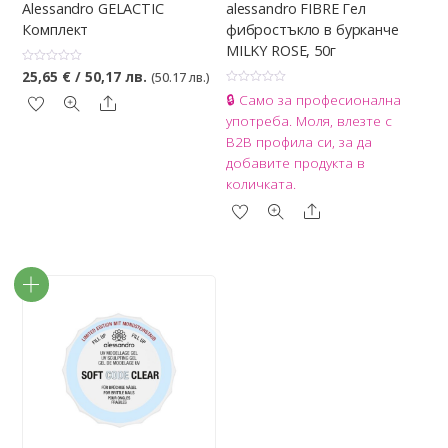
Alessandro GELACTIC
alessandro FIBRE Гел
Комплект
фибростъкло в бурканче
MILKY ROSE, 50г
О
25,65
€
/ 50,17 лв.
(50.17 лв.)
ц
О
е
🔒 Само за професионална
Share
ц
н
е
е
употреба. Моля, влезте с
н
н
е
о
B2B профила си, за да
н
с
о
0
добавите продукта в
с
о
0
количката.
т
о
5
т
Share
5