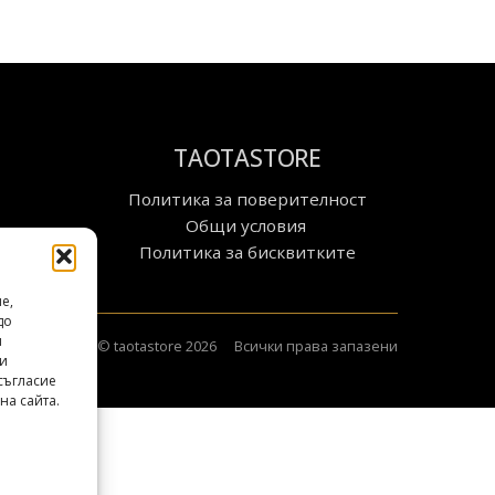
TAOTASTORE
Политика за поверителност
Общи условия
Политика за бисквитките
е,
до
и
© taotastore 2026
Всички права запазени
ли
съгласие
на сайта.