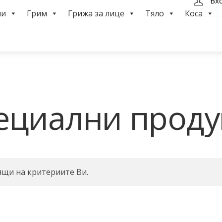
Вх
ми
Грим
Грижа за лице
Тяло
Коса
ециални проду
ящи на критериите Ви.