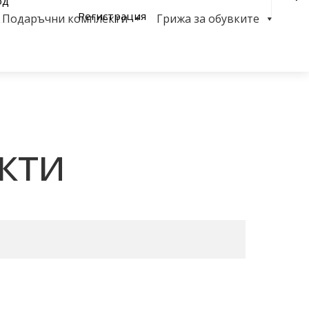
од
Регистрация
Подаръчни комплекти
Грижа за обувките
Sea
кти