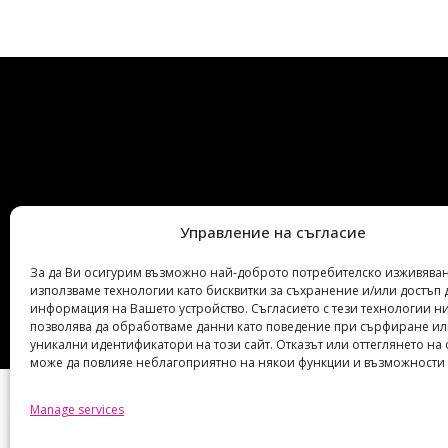
Управление на съгласие
За да Ви осигурим възможно най-доброто потребителско изживяван
използваме технологии като бисквитки за съхранение и/или достъп 
информация на Вашето устройство. Съгласието с тези технологии н
позволява да обработваме данни като поведение при сърфиране и
уникални идентификатори на този сайт. Отказът или оттеглянето на 
може да повлияе неблагоприятно на някои функции и възможности 
Manage services