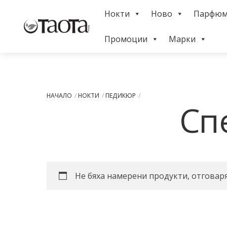
Skip
Нокти
Ново
Парфю
to
Menu
content
Промоции
Марки
НАЧАЛО
НОКТИ
ПЕДИКЮР
Сп
Не бяха намерени продукти, отговар