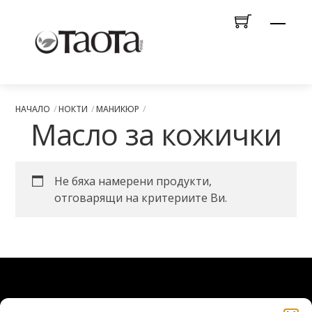
Skip
Men
to
content
НАЧАЛО
НОКТИ
МАНИКЮР
Масло за кожички
Не бяха намерени продукти,
отговарящи на критериите Ви.