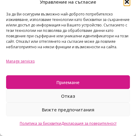
TAOTASTORE
Управление на съгласие
Политика за поверителност
За да Ви осигурим възможно най-доброто потребителско
изживяване, използваме технологии като бисквитки за съхранение
Общи условия
и/или достъп до информация на Вашето устройство. Съгласието с
Политика за бисквитките
тези технологии ни позволява да обработваме данни като
поведение при сърфиране или уникални идентификатори на този
сайт. Отказът или оттеглянето на съгласие може да повлияе
неблагоприятно на някои функции и възможности на сайта.
© taotastore 2026
Всички права запазени
Manage services
Приемане
Отказ
Вижте предпочитания
Политика за бисквитки
Декларация за поверителност